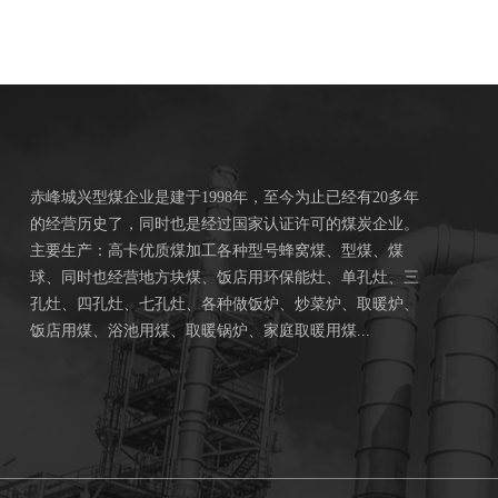
赤峰城兴型煤企业是建于1998年，至今为止已经有20多年
的经营历史了，同时也是经过国家认证许可的煤炭企业。
主要生产：高卡优质煤加工各种型号蜂窝煤、型煤、煤
球、同时也经营地方块煤、饭店用环保能灶、单孔灶、三
孔灶、四孔灶、七孔灶、各种做饭炉、炒菜炉、取暖炉、
饭店用煤、浴池用煤、取暖锅炉、家庭取暖用煤...