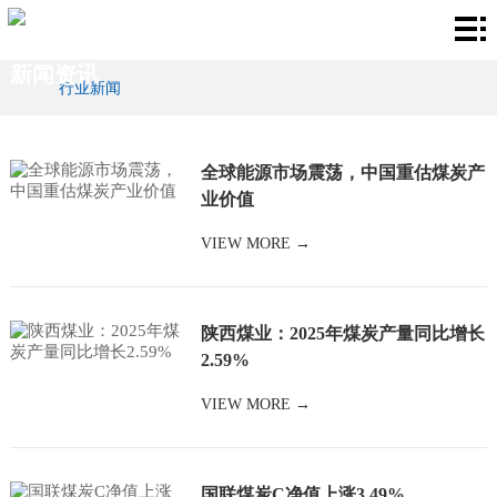
首
新闻资讯
页
关
行业新闻
于
产
全球能源市场震荡，中国重估煤炭产
我
品
厂
业价值
们
中
房
新
VIEW MORE →
心
环
闻
联
境
资
系
陕西煤业：2025年煤炭产量同比增长
2.59%
讯
我
VIEW MORE →
们
国联煤炭C净值上涨3.49%