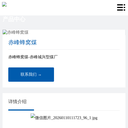
首
产品中心
页
关
于
产
赤峰蜂窝煤
我
品
厂
赤峰蜂窝煤-赤峰城兴型煤厂
们
中
房
新
心
环
闻
联
联系我们 →
境
资
系
讯
我
详情介绍
们